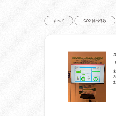
すべて
CO2 排出係数
2