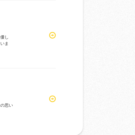
も優し
思いま
ての思い