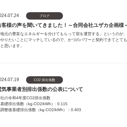
024.07.24
ブログ
お客様の声を聞いてきました！～合同会社ユザカ企画様
「地元の豊富なエネルギーを分けてもらって宿を運営する」というのが
のやりたいことにマッチしているので、かづのパワーと契約できてとて
たと思います。
024.07.19
CO2 排出係数
電気事業者別排出係数の公表について
社の令和4年度CO2排出係数
基礎排出係数（kg-CO2/kWh）: 0.115
調整後基礎排出係数（kg-CO2/kWh）：0.403