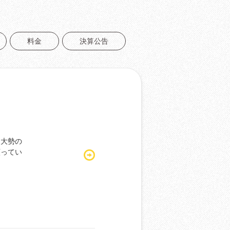
料金
決算公告
を大勢の
願ってい