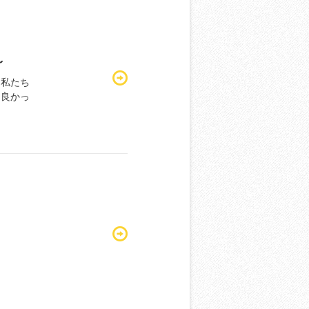
～
、私たち
も良かっ