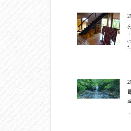
2
2
当
・
・